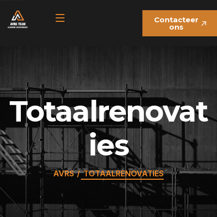
Contacteer
ons
Totaalrenovat
ies
AVRS
TOTAALRENOVATIES